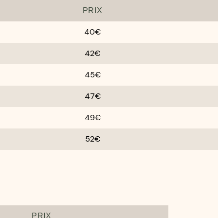
PRIX
40€
42€
45€
47€
49€
52€
PRIX