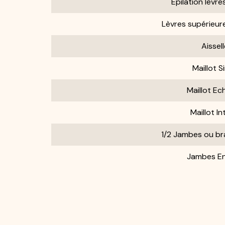
Epilation lèvre
Lèvres supérieure
Aissel
Maillot S
Maillot Ec
Maillot In
1/2 Jambes ou br
Jambes En