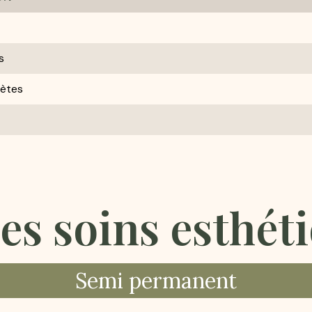
s
ètes
es soins esthét
Semi permanent