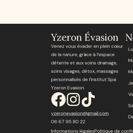
Yzeron Évasion
N
Venez vous évader en plein cœur
L
de la nature, grâce à l’espace
M
détente et aux soins drainage,
soins visages, détox, massages
M
personnalisés de l’institut Spa
Je
Yzeron Evasion.
V
S
yzeronevasion@gmail.com
D
06 67 95 80 22
Informations légales
Politique de confi