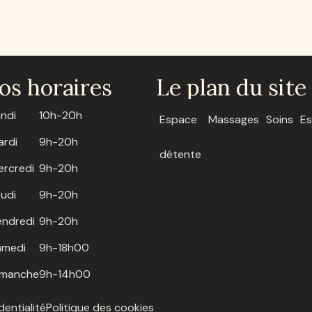
os horaires
Le plan du site
undi
10h-20h
Espace
Massages
Soins
Es
ardi
9h-20h
détente
ercredi
9h-20h
udi
9h-20h
endredi
9h-20h
amedi
9h-18h00
imanche
9h-14h00
dentialité
Politique des cookies