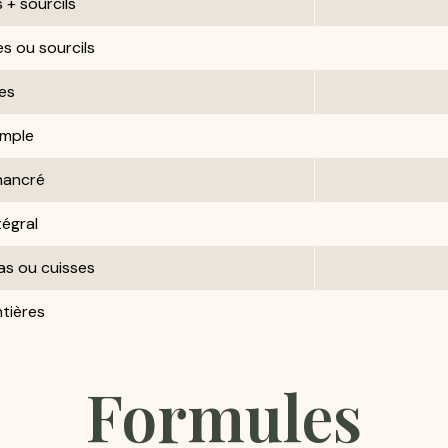
s + sourcils
s ou sourcils
les
imple
hancré
tégral
as ou cuisses
tières
Formules