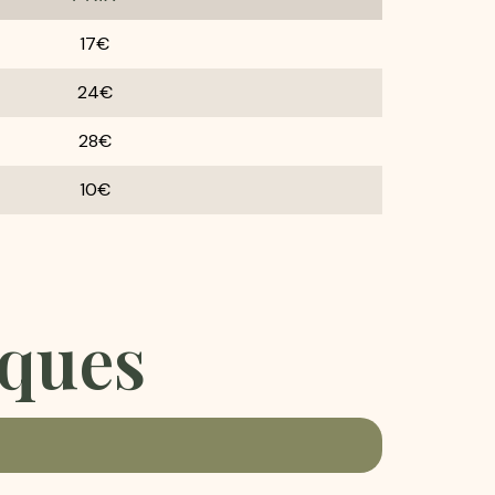
17€
24€
28€
10€
iques