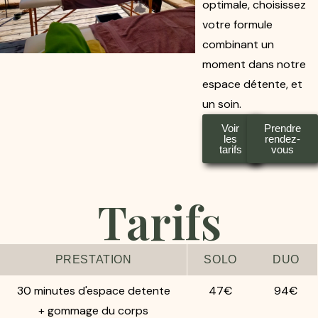
optimale, choisissez
votre formule
combinant un
moment dans notre
espace détente, et
un soin.
Voir
Prendre
les
rendez-
tarifs
vous
Tarifs
PRESTATION
SOLO
DUO
30 minutes d'espace detente
47€
94€
+ gommage du corps