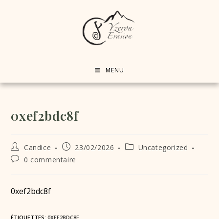
MENU
0xef2bdc8f
Candice
23/02/2026
Uncategorized
0 commentaire
0xef2bdc8f
ÉTIQUETTES
:
0XEF2BDC8F